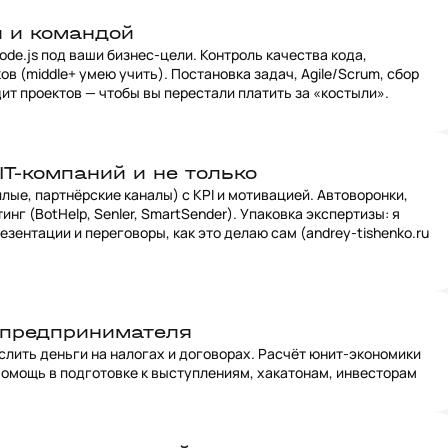
й и командой
ode.js под ваши бизнес-цели. Контроль качества кода,
в (middle+ умею учить). Постановка задач, Agile/Scrum, сбор
ит проектов — чтобы вы перестали платить за «костыли».
IT-компаний и не только
лые, партнёрские каналы) с KPI и мотивацией. Автоворонки,
нг (BotHelp, Senler, SmartSender). Упаковка экспертизы: я
езентации и переговоры, как это делаю сам (andrey-tishenko.ru
 предпринимателя
е слить деньги на налогах и договорах. Расчёт юнит-экономики
Помощь в подготовке к выступлениям, хакатонам, инвесторам