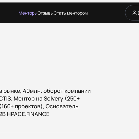
Менторы
Отзывы
Стать ментором
Сервис
Каталог менторов
Как это работает
Отзывы
Стать ментором
Партнёрская программа
Благотворительность
Журнал
на рынке, 40млн. оборот компании
TIS. Ментор на Solvery (250+
 (160+ проектов), Основатель
B2B HPACE.FINANCE