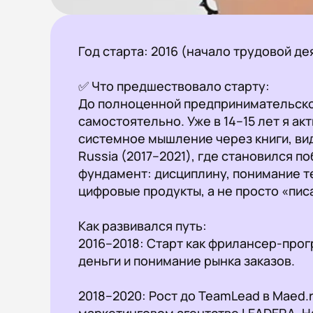
Год старта: 2016 (начало трудовой де
✅ Что предшествовало старту:

До полноценной предпринимательской
самостоятельно. Уже в 14–15 лет я акт
системное мышление через книги, виде
Russia (2017–2021), где становился п
фундамент: дисциплину, понимание т
цифровые продукты, а не просто «писа
Как развивался путь:

2016–2018: Старт как фрилансер-прогр
деньги и понимание рынка заказов.

2018–2020: Рост до TeamLead в Maed.r
маркетинговом агентстве LEADERA. На