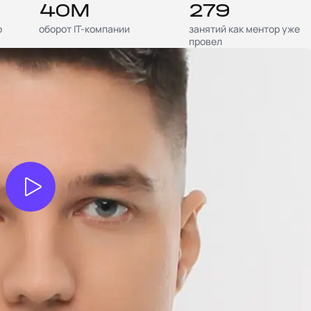
40М
279
о
оборот IT-компании
занятий как ментор уже
провел