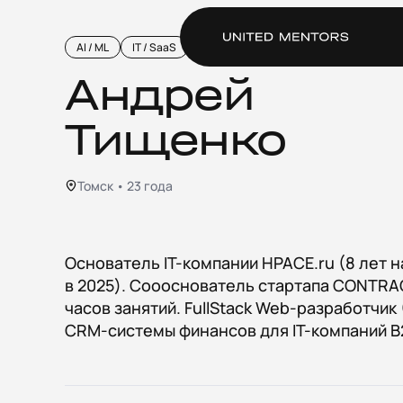
AI / ML
IT / SaaS
Электронная коммерция
Андрей
Тищенко
Томск • 23 года
Основатель IT-компании HPACE.ru (8 лет 
в 2025). Соооснователь стартапа CONTRAC
часов занятий. FullStack Web-разработчик
CRM-системы финансов для IT-компаний 