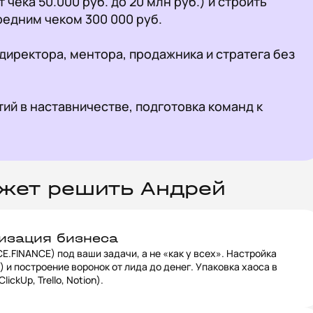
 чека 50.000 руб. до 20 млн руб.) и строить 
едним чеком 300 000 руб.

директора, ментора, продажника и стратега без 
тий в наставничестве, подготовка команд к 
ожет решить Андрей
изация бизнеса
FINANCE) под ваши задачи, а не «как у всех». Настройка
) и построение воронок от лида до денег. Упаковка хаоса в
ickUp, Trello, Notion).