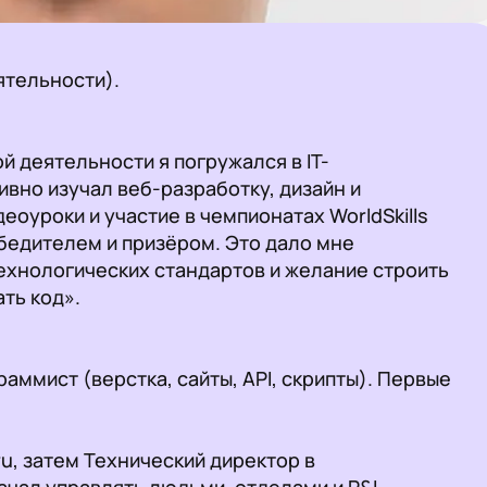
ятельности).

 деятельности я погружался в IT-
ивно изучал веб-разработку, дизайн и 
оуроки и участие в чемпионатах WorldSkills 
обедителем и призёром. Это дало мне 
ехнологических стандартов и желание строить 
ть код».

аммист (верстка, сайты, API, скрипты). Первые 
u, затем Технический директор в 
чал управлять людьми, отделами и P&L.
