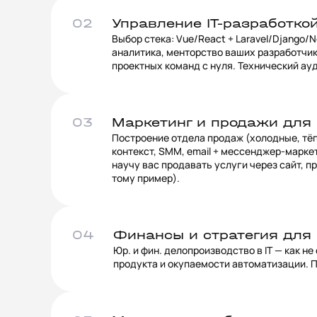
02
Управление IT-разработко
Выбор стека: Vue/React + Laravel/Django/N
аналитика, менторство ваших разработчико
проектных команд с нуля. Технический ауд
03
Маркетинг и продажи для 
Построение отдела продаж (холодные, тёп
контекст, SMM, email + мессенджер-маркети
научу вас продавать услуги через сайт, пр
тому пример).
04
Финансы и стратегия для
Юр. и фин. делопроизводство в IT — как н
продукта и окупаемости автоматизации. 