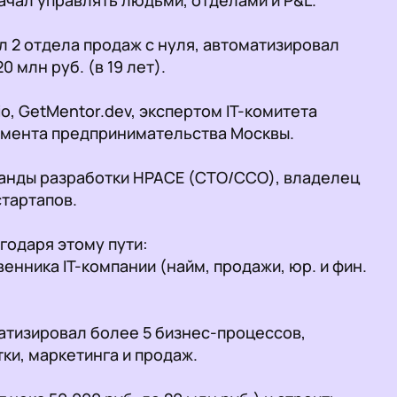
 2 отдела продаж с нуля, автоматизировал 
млн руб. (в 19 лет).

o, GetMentor.dev, экспертом IT-комитета 
мента предпринимательства Москвы.

анды разработки HPACE (СТО/ССО), владелец 
тартапов.

одаря этому пути:

венника IT-компании (найм, продажи, юр. и фин. 
атизировал более 5 бизнес-процессов, 
и, маркетинга и продаж.
