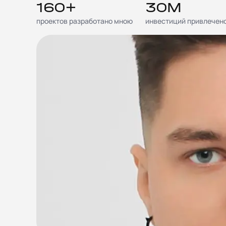
160+
30М
проектов разработано мною
инвестиций привлечен